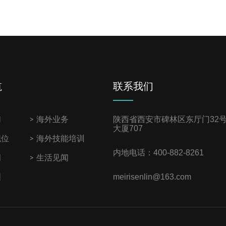
航
联系我们
陕西省西安市碑林区东厅门3
2
们
海外业务
大厦7
07
职位
海外技能培训
内地电话：
400-882-8261
闻
生活见闻
meirisenlin@163.com
图